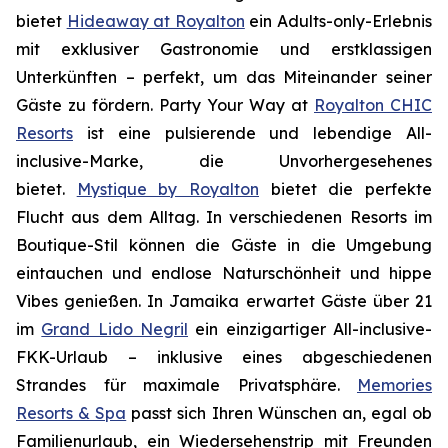
bietet
Hideaway at Royalton
ein Adults-only-Erlebnis
mit exklusiver Gastronomie und erstklassigen
Unterkünften – perfekt, um das
Miteinander
seiner
Gäste zu fördern.
Party Your Way
at
Royalton CHIC
Resorts
ist eine pulsierende und lebendige All-
inclusive-Marke, die Unvorhergesehenes
bietet.
Mystique by Royalton
bietet die perfekte
Flucht aus dem Alltag
. In verschiedenen Resorts im
Boutique-Stil können die Gäste in die Umgebung
eintauchen und endlose Naturschönheit und hippe
Vibes genießen. In Jamaika erwartet Gäste über 21
im
Grand Lido Negril
ein einzigartiger All-inclusive-
FKK-
Urlaub – inklusive eines abgeschiedenen
Strandes für maximale Privatsphäre.
Memories
Resorts & Spa
passt sich Ihren Wünschen an, egal ob
Familienurlaub, ein Wiedersehenstrip mit Freunden