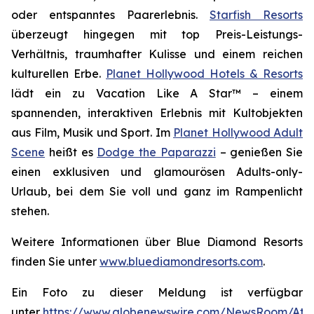
oder entspanntes Paarerlebnis.
Starfish Resorts
überzeugt hingegen mit top Preis-Leistungs-
Verhältnis, traumhafter Kulisse und einem reichen
kulturellen Erbe.
Planet Hollywood Hotels & Resorts
lädt ein zu
Vacation Like A Star™
– einem
spannenden, interaktiven Erlebnis mit Kultobjekten
aus Film, Musik und Sport. Im
Planet Hollywood Adult
Scene
heißt es
Dodge the Paparazzi
– genießen Sie
einen exklusiven und glamourösen Adults-only-
Urlaub, bei dem Sie voll und ganz im Rampenlicht
stehen.
Weitere Informationen über Blue Diamond Resorts
finden Sie unter
www.bluediamondresorts.com
.
Ein Foto zu dieser Meldung ist verfügbar
unter
https://www.globenewswire.com/NewsRoom/At