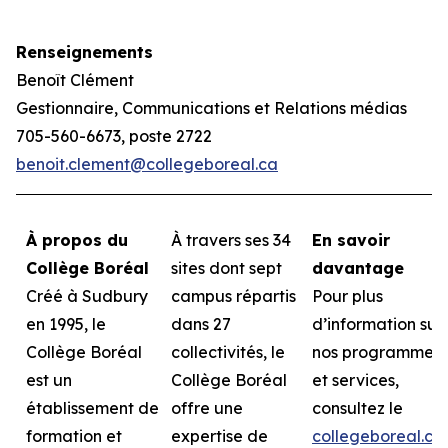
Renseignements
Benoît Clément
Gestionnaire, Communications et Relations médias
705-560-6673, poste 2722
benoit.clement@collegeboreal.ca
À propos du
À travers ses 34
En savoir
Collège Boréal
sites dont sept
davantage
Créé à Sudbury
campus répartis
Pour plus
en 1995, le
dans 27
d’information sur
Collège Boréal
collectivités, le
nos programmes
est un
Collège Boréal
et services,
établissement de
offre une
consultez le
formation et
expertise de
collegeboreal.ca